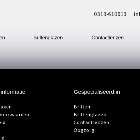
0318-610613
in
len
Brillenglazen
Contactlenzen
informatie
Gespecialiseerd in
maken
Brillen
voorwaarden
Brillenglazen
eid
Contactlenzen
Oogzorg
id