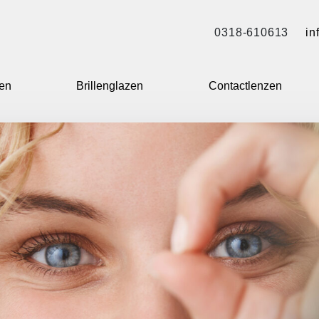
0318-610613
in
len
Brillenglazen
Contactlenzen