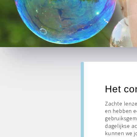
Het co
Zachte lenze
en hebben een
gebruiksgema
dagelijkse a
kunnen we jo