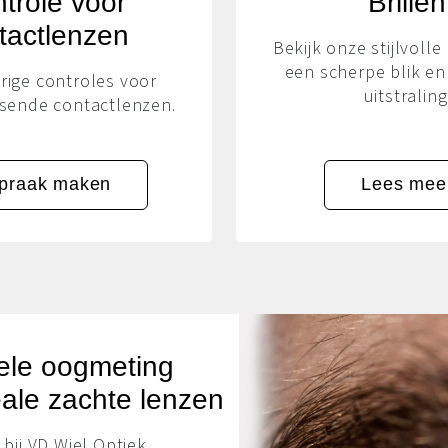
trole voor
Brillen
tactlenzen
Bekijk onze stijlvolle
een scherpe blik e
ige controles voor
uitstraling
ssende contactlenzen.
spraak maken
Lees mee
ele oogmeting
eale zachte lenzen
 bij VD Wiel Optiek,