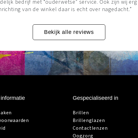
delijk bedrijf met “ouderwetse” service. Ook zijn wij er
nrichting van de winkel daar is echt over nagedacht.”
Bekijk alle reviews
informatie
Gespecialiseerd in
maken
Brillen
voorwaarden
Brillenglazen
eid
Contactlenzen
Oogzorg