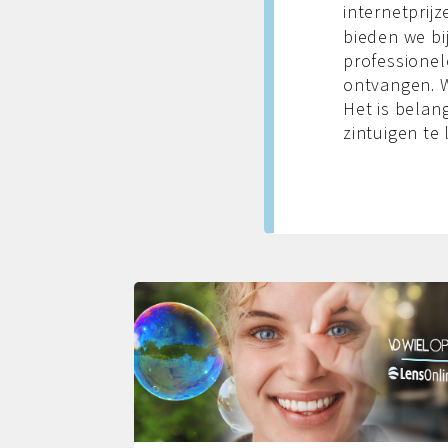
internetprij
bieden we bi
professionel
ontvangen. W
Het is belan
zintuigen te