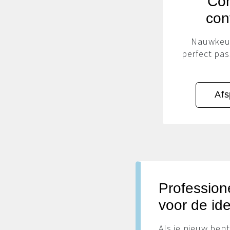
Con
con
Nauwkeur
perfect pa
Af
Profession
voor de id
Als je nieuw bent