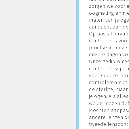
zorgen we voor e
oogmeting en me
maten van je og
aandacht aan de
Op basis hiervan
contactlens voor
proefsetje lenze
enkele dagen vol
Onze gediplome
contactlensspeci
voeren deze cont
controleren niet 
de sterkte, maa
je ogen. Als alle
we de lenzen defi
Mochten aanpassin
andere lenzen om
tweede lenscont