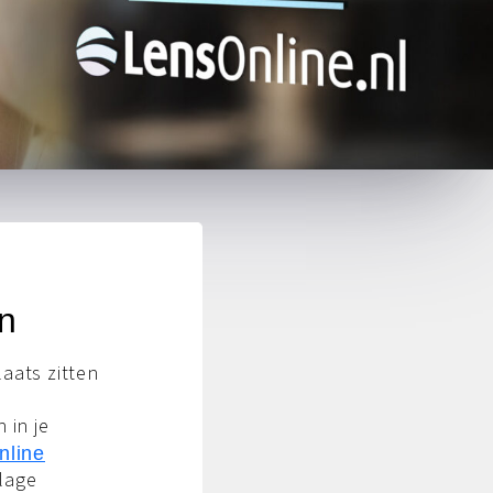
en
aats zitten
 in je
nline
lage