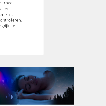
Daarnaast
eve en
en zult
controleren.
grijkste