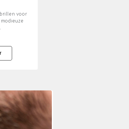
 brillen voor
n modieuze
.
r