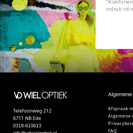
“Klantvrien
indruk vd i
Algemene 
Afspraak 
Telefoonweg 212
Algemene 
6711 NB Ede
Privacybel
0318-610613
FAQ