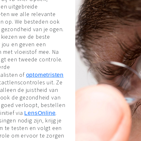
en uitgebreide
ten we alle relevante
en op. We besteden ook
 gezondheid van je ogen.
 kiezen we de beste
 jou en geven een
n met vloeistof mee. Na
gt een tweede controle.
erde
alisten of
optometristen
actlenscontroles uit. Ze
alleen de juistheid van
r ook de gezondheid van
s goed verloopt, bestellen
nitief via
.
LensOnline
gen nodig zijn, krijg je
 te testen en volgt een
role om ervoor te zorgen