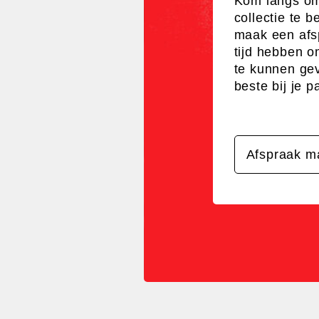
Kom langs o
collectie te b
maak een afs
tijd hebben o
te kunnen gev
beste bij je p
Afspraak m