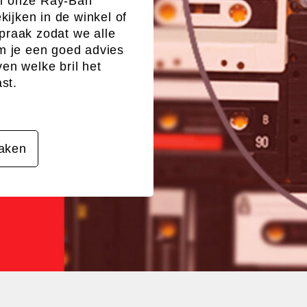
m onze Ray-Ban
ekijken in de winkel of
praak zodat we alle
m je een goed advies
en welke bril het
ast.
aken