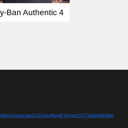
y-Ban Authentic 4
https://youtu.be/CvSTqLeRenE?si=qc1VT7so8q48DIMs