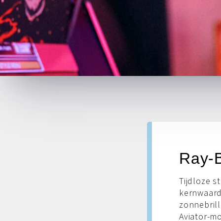
Ray-B
Tijdloze st
kernwaarde
zonnebrill
Aviator-mo