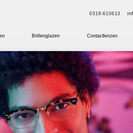
0318-610613
in
len
Brillenglazen
Contactlenzen