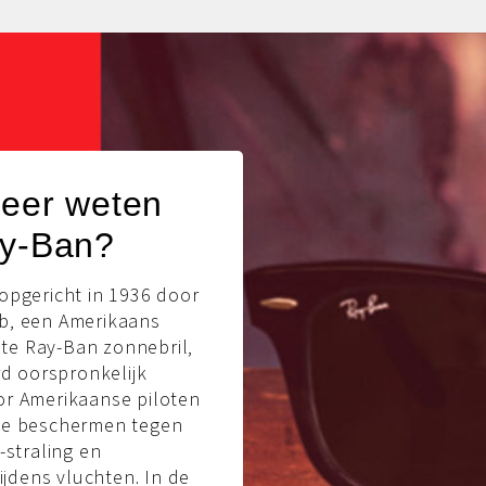
meer weten
ay-Ban?
opgericht in 1936 door
b, een Amerikaans
rste Ray-Ban zonnebril,
rd oorspronkelijk
r Amerikaanse piloten
te beschermen tegen
-straling en
tijdens vluchten. In de