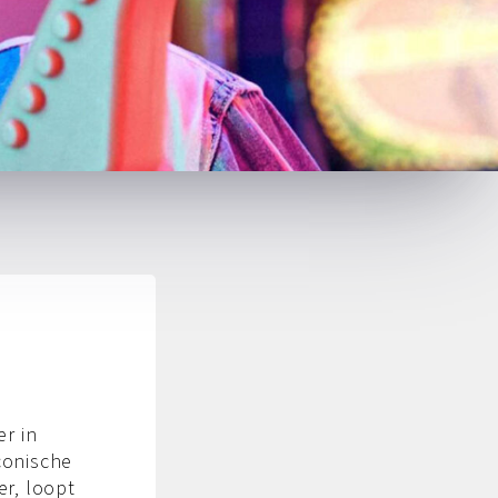
er in
iconische
er, loopt