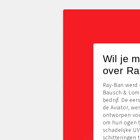
Wil je 
over R
Ray-Ban werd 
Bausch & Lom
bedrijf. De ee
de Aviator, we
ontworpen voo
om hun ogen 
schadelijke UV
schitteringen 