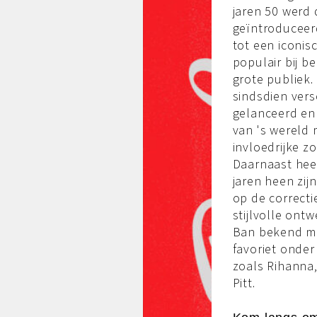
jaren 50 werd 
geïntroduceerd
tot een iconisc
populair bij 
grote publiek.
sindsdien ver
gelanceerd en 
van 's wereld
invloedrijke z
Daarnaast hee
jaren heen zij
op de correct
stijlvolle ont
Ban bekend ma
favoriet onde
zoals Rihanna,
Pitt.