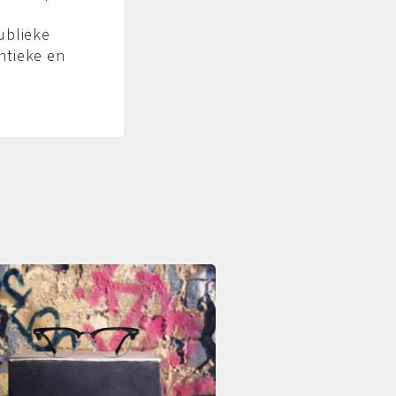
l
ublieke
ntieke en