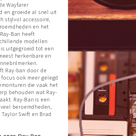
de Wayfarer
 en groeide al snel uit
h stijlvol accessoire,
beroemdheden en het
 Ray-Ban heeft
schillende modellen
is uitgegroeid tot een
 meest herkenbare en
onnebrilmerken.
ft Ray-ban door de
n focus ook meer gelegd
iemonturen die vaak het
werp behouden wat Ray-
akt. Ray-Ban is een
r veel beroemdheden,
 Taylor Swift en Brad