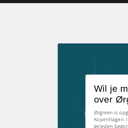
Wil je 
over Ør
Ørgreen is opg
Kopenhagen. I
geleden begon