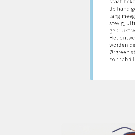
staat bek
de hand g
lang meega
stevig, ul
gebruikt w
Het ontwe
worden de
Ørgreen st
zonnebrill