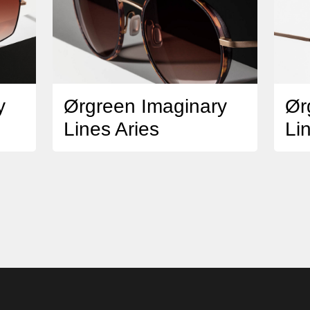
y
Ørgreen Imaginary
Ør
Lines Aries
Li