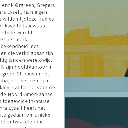
enrik Ørgreen, Gregers
ra Lysell, hun eigen
e wilden tijdloze frames
r kwaliteitsbewuste
e hele wereld.
iet het merk
e bekendheid met
en die verkrijgbaar zijn
ftig landen wereldwijd.
eft zijn hoofdkantoor in
rgreen Studios in het
nhagen, met een apart
kley, Californië, voor de
op de Noord-Amerkaanse
n toegewijde in-house
hra Lysell heeft het
ite gedaan om unieke
te ontwikkelen die