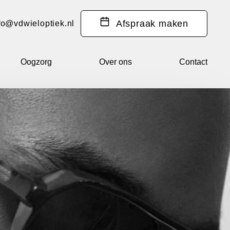
Afspraak
maken
fo@vdwieloptiek.nl
Oogzorg
Over ons
Contact