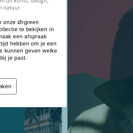
en uit kunst, design,
n natuur.
m onze Ørgreen
llectie te bekijken in
 maak een afspraak
 tijd hebben om je een
te kunnen geven welke
bij je past.
aken