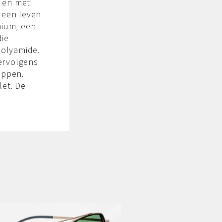
e en met
 een leven
nium, een
die
polyamide.
ervolgens
appen.
let. De