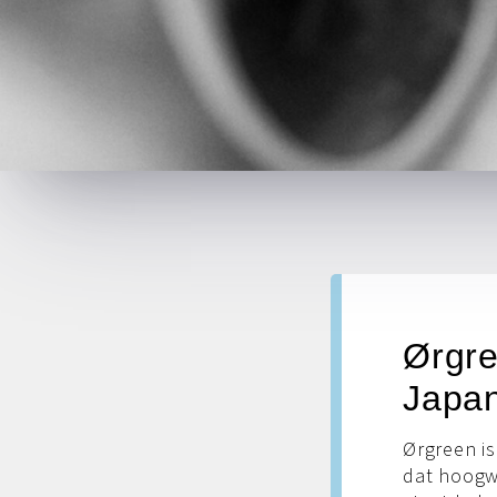
Ørgre
Japan
Ørgreen i
dat hoogw