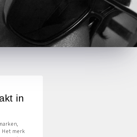
kt in
emarken,
. Het merk