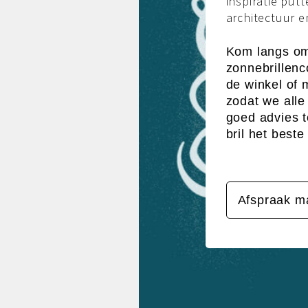
inspiratie putt
architectuur e
Kom langs o
zonnebrillenco
de winkel of
zodat we alle
goed advies 
bril het beste 
Afspraak m