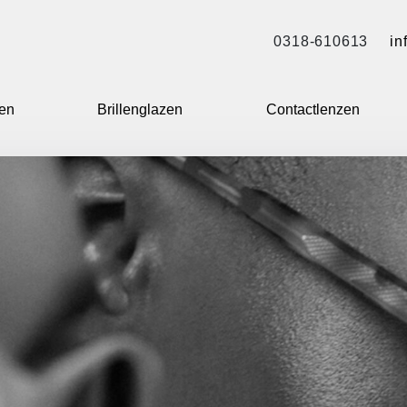
0318-610613
in
len
Brillenglazen
Contactlenzen