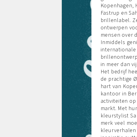
Kopenhagen, H
Fastrup en Sah
brillenlabel. Z
ontwerpen voo
mensen over d
Inmiddels gen
international
brillenontwerp
in meer dan vij
Het bedrijf he
de prachtige Ø
hart van Kope
kantoor in Ber
activiteiten 
markt. Met hu
kleurstylist Sa
merk veel moe
kleurverhalen 