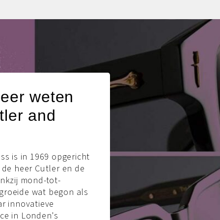
meer weten
tler and
ss is in 1969 opgericht
 de heer Cutler en de
nkzij mond-tot-
roeide wat begon als
r innovatieve
ce in Londen's