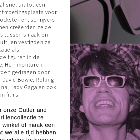
al snel uit tot een
ntmoetingsplaats voor
ocksterren, schrijvers
amen creëerden ze de
ns tussen smaak en
uft, en vestigden ze
atie als
e figuren in de
ie. Hun monturen
rden gedragen door
 David Bowie, Rolling
na, Lady Gaga en ook
n films.
 onze Cutler and
illencollectie te
e winkel of maak een
t we alle tijd hebben