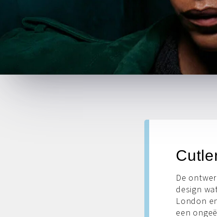
Cutle
De ontwerp
design wat
London en 
een ongeë