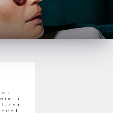
.
s van
tworpen in
ultaat van
 en heeft