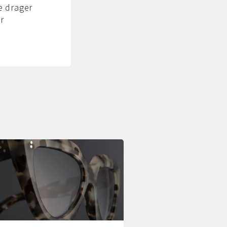
e drager
ar