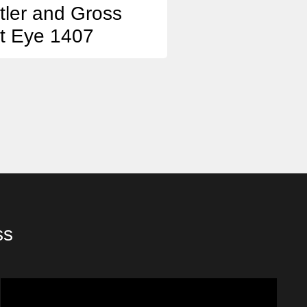
tler and Gross
t Eye 1407
ss