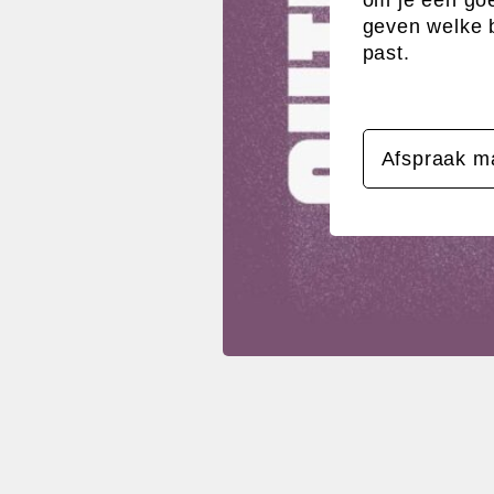
om je een go
geven welke br
past.
Afspraak m