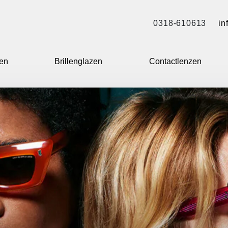
0318-610613
in
len
Brillenglazen
Contactlenzen