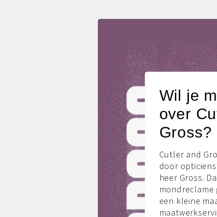
Wil je 
over Cu
Gross?
Cutler and Gro
door opticiens
heer Gross. Da
mondreclame g
een kleine maa
maatwerkservi