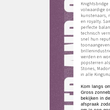
Knightsbridge 
volwaardige o
kunstenaars, r
en royalty. S
perfecte bala
technisch vern
snel hun reput
toonaangevend
brillenindustr
werden en wo
popsterren als
Stones, Madon
in alle Kingsma
Kom langs om
Gross zonnebr
bekijken in d
afspraak zoda